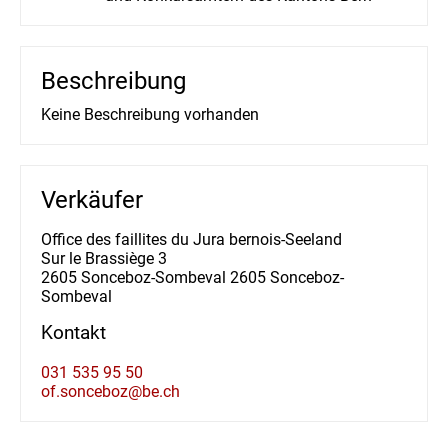
aa10x_
100
02.07.2026, 23:40:22
Nervina
90
01.07.2026, 09:56:15
Maewa Gold
80
02.07.2026, 17:03:26
Beschreibung
Nervina
70
01.07.2026, 09:56:15
Keine Beschreibung vorhanden
Maewa Gold
60
02.07.2026, 17:03:23
Nervina
50
01.07.2026, 09:56:15
Verkäufer
Office des faillites du Jura bernois-Seeland
Sur le Brassiège 3
2605 Sonceboz-Sombeval 2605 Sonceboz-
Sombeval
Kontakt
031 535 95 50
of.sonceboz@be.ch