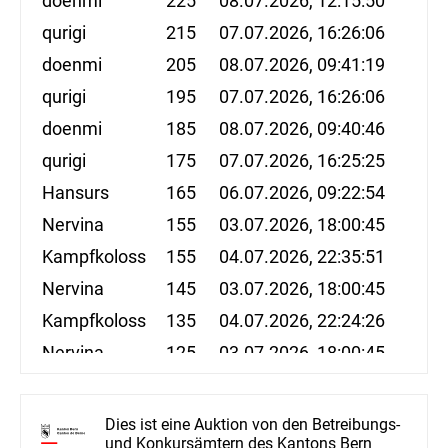
doenmi
225
08.07.2026, 12:15:50
qurigi
215
07.07.2026, 16:26:06
doenmi
205
08.07.2026, 09:41:19
qurigi
195
07.07.2026, 16:26:06
doenmi
185
08.07.2026, 09:40:46
qurigi
175
07.07.2026, 16:25:25
Hansurs
165
06.07.2026, 09:22:54
Nervina
155
03.07.2026, 18:00:45
Kampfkoloss
155
04.07.2026, 22:35:51
Nervina
145
03.07.2026, 18:00:45
Kampfkoloss
135
04.07.2026, 22:24:26
Nervina
125
03.07.2026, 18:00:45
aa10x_
115
02.07.2026, 23:40:38
Nervina
105
01.07.2026, 09:56:15
Dies ist eine Auktion von den Betreibungs-
und Konkursämtern des Kantons Bern