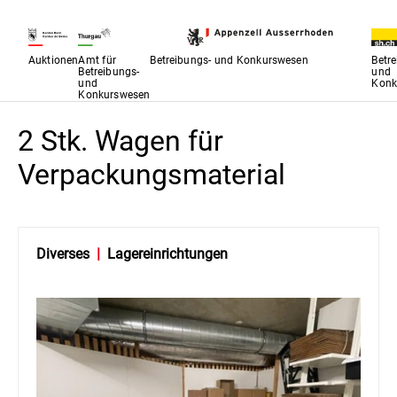
Auktionen
Amt für
Betreibungs- und Konkurswesen
Betr
Betreibungs-
und
und
Konk
Konkurswesen
2 Stk. Wagen für
Verpackungsmaterial
Diverses
|
Lagereinrichtungen